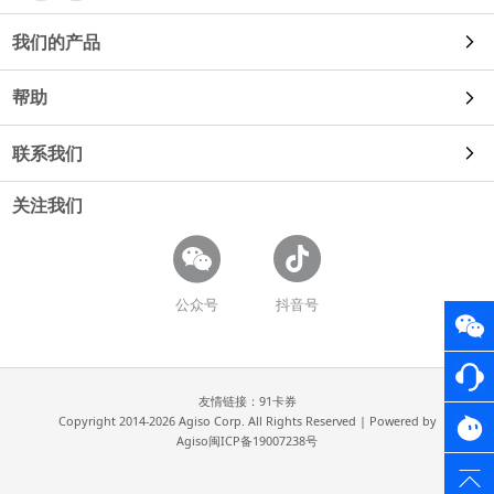
我们的产品
帮助
自动发货
联系我们
使用教程
91卡券
关注我们
使用咨询
常见问题
鱼店长
商务合作
开放平台
公众号
抖音号
易店长
招聘信息
卡券工具
评价王
友情链接：
91卡券
Copyright 2014-
2026
Agiso Corp. All Rights Reserved | Powered by
Agiso
闽ICP备19007238号
互动营销