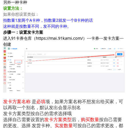
另外一种卡种
软件使用咨询
阿奇索商品铺货
设置方法：
扫描二维码或查看聊天示例
如果你想设置类似：
拍数量1发两个A卡种，拍数量2就发一个B卡种的话
这种就是按数量不同，发不同的卡种。
步骤一：设置发卡方案
进入91卡券仓库（
https://mai.91kami.com/
）---卡券---发卡方案---
创建
发卡方案名称
 是
必填
项，如果方案名称不想发出给买家，可
扫码或长按保存图片
以再取一个别名，默认发出会显示别名
发卡方案类型按自己的需求选择哦
选择自己需要设置的
发卡方案类型
后，
购买数量
按自己需要
的更改、选择 发货卡种、
实发数量
可按自己的需求更改，都