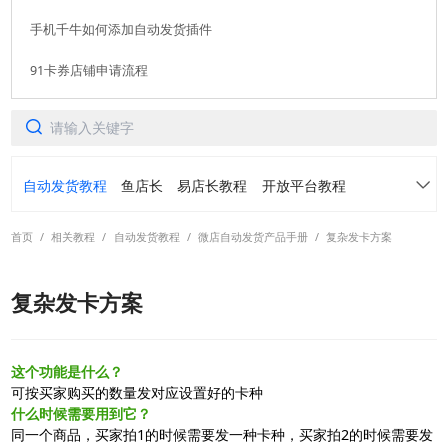
手机千牛如何添加自动发货插件
91卡券店铺申请流程
自动发货教程
鱼店长
易店长教程
开放平台教程
首页
/
相关教程
/
自动发货教程
/
微店自动发货产品手册
/
复杂发卡方案
91卡券仓库
转转免费领
常见问题
复杂发卡方案
各平台常用功能案例介绍
活动手册
阿奇索账号中心产品手册
虚拟订单定制产品手册
这个功能是什么？
可按买家购买的数量发对应设置好的卡种
什么时候需要用到它？
转转自动发货产品手册
螃蟹自动发货产品手册
同一个商品，买家拍1的时候需要发一种卡种，买家拍2的时候需要发