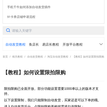
手机千牛如何添加自动发货插件
91卡券店铺申请流程
软件使用咨询
扫描二维码或查看聊天示例
自动发货教程
鱼店长
易店长教程
开放平台教程
首页
/
相关教程
/
自动发货教程
/
淘宝自动发货教程
/
【教程】如何设置限拍限购
91卡券仓库
转转免费领
常见问题
【教程】如何设置限拍限购
各平台常用功能案例介绍
活动手册
阿奇索账号中心产品手册
虚拟订单定制产品手册
限拍限购已全面开放。部分功能设置需要1000单以上的版本才支
持。
转转自动发货产品手册
螃蟹自动发货产品手册
以下设置限制，我们只能限制自动发货，买家还是可以下单的哦。
进入自动发货后台，点限拍限购再根据需求勾选限制：