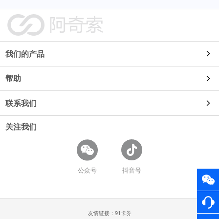
我们的产品
帮助
自动发货
联系我们
使用教程
91卡券
关注我们
使用咨询
常见问题
鱼店长
商务合作
开放平台
公众号
抖音号
易店长
招聘信息
卡券工具
评价王
友情链接：
91卡券