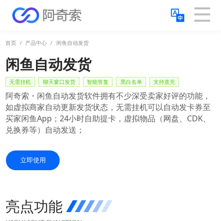
首页
/
产品中心
/
闲鱼自动发货
闲鱼
自动发货
无需挂机
聊天窗口发货
智能答复
黑白名单
支持直充
阿奇索・闲鱼自动发货软件拥有不少深受卖家好评的功能，
如虚拟商家自动更新发货状态，无需挂机可以自动发卡券至
买家闲鱼App；24小时自助提卡，虚拟物品（网盘、CDK、
兑换券等）自动发送；
立即使用
亮点功能